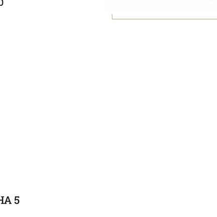
р
А 5