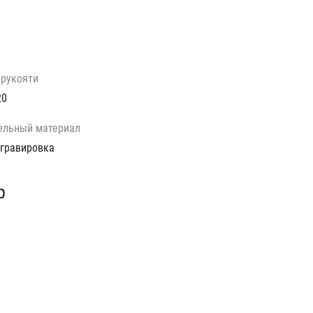
 рукояти
20
ельный материал
 гравировка
р