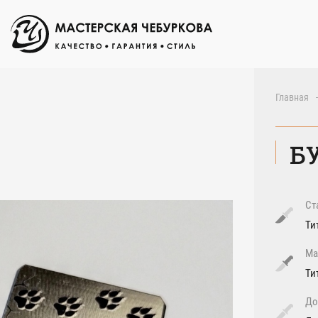
Главная
Б
Ст
Ти
Ма
Ти
До