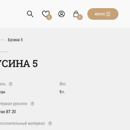
меню
0
0
Бусина 5
УСИНА 5
аль
Вес
?
тан
9 г.
териал рукояти
?
тан ВТ 20
полнительный материал
?