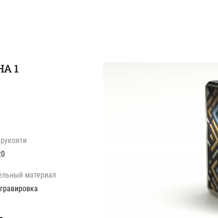
А 1
 рукояти
20
ельный материал
 гравировка